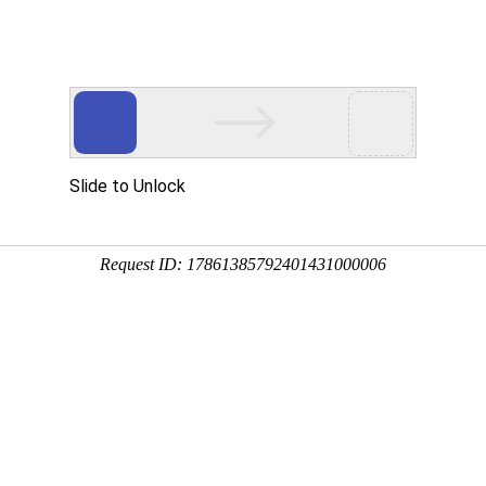
镀锌
镀铜
关于我们
公司动态
投资者关系
三价铬蓝白钝化剂—TR-668、